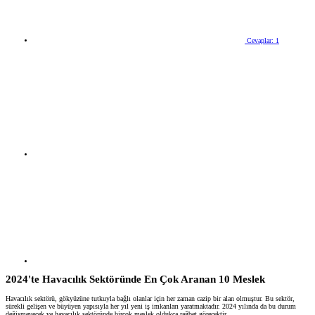
Cevaplar: 1
2024'te Havacılık Sektöründe En Çok Aranan 10 Meslek​
Havacılık sektörü, gökyüzüne tutkuyla bağlı olanlar için her zaman cazip bir alan olmuştur. Bu sektör,
sürekli gelişen ve büyüyen yapısıyla her yıl yeni iş imkanları yaratmaktadır. 2024 yılında da bu durum
değişmeyecek ve havacılık sektöründe birçok meslek oldukça rağbet görecektir.