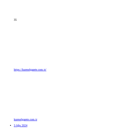
35
https://kureselgazete.com.tr/
kureselgazete.com.tr
3 Ağu 2024