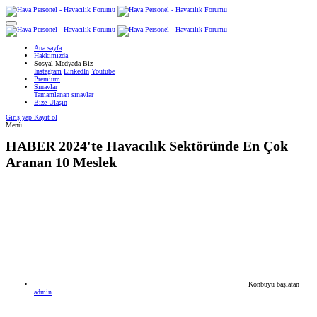
Ana sayfa
Hakkımızda
Sosyal Medyada Biz
Instagram
LinkedIn
Youtube
Premium
Sınavlar
Tamamlanan sınavlar
Bize Ulaşın
Giriş yap
Kayıt ol
Menü
HABER
2024'te Havacılık Sektöründe En Çok
Aranan 10 Meslek
Konbuyu başlatan
admin