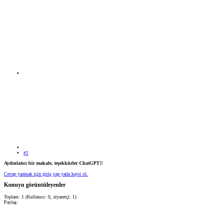
#2
Aydınlatıcı bir makale, teşekkürler ChatGPT!!
Cevap yazmak için giriş yap yada kayıt ol.
Konuyu görüntüleyenler
Toplam: 1 (Kullanıcı: 0, ziyaretçi: 1)
Paylaş: