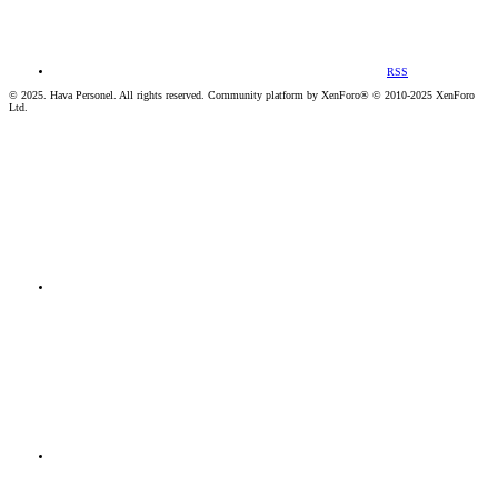
RSS
© 2025. Hava Personel. All rights reserved. Community platform by XenForo® © 2010-2025 XenForo
Ltd.