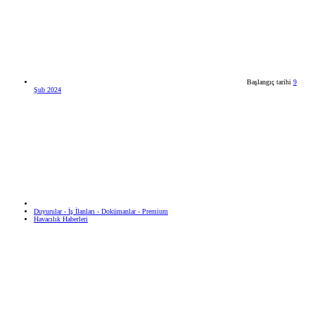
Başlangıç tarihi
9
Şub 2024
Duyurular - İş İlanları - Dokümanlar - Premium
Havacılık Haberleri