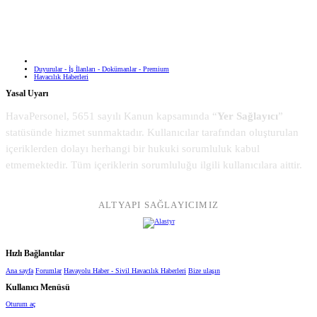
Duyurular - İş İlanları - Dokümanlar - Premium
Havacılık Haberleri
Yasal Uyarı
HavaPersonel, 5651 sayılı Kanun kapsamında “
Yer Sağlayıcı
”
statüsünde hizmet sunmaktadır. Kullanıcılar tarafından oluşturulan
içeriklerden dolayı herhangi bir hukuki sorumluluk kabul
etmemektedir. Tüm içeriklerin sorumluluğu ilgili kullanıcılara aittir.
ALTYAPI SAĞLAYICIMIZ
Hızlı Bağlantılar
Ana sayfa
Forumlar
Havayolu Haber - Sivil Havacılık Haberleri
Bize ulaşın
Kullanıcı Menüsü
Oturum aç