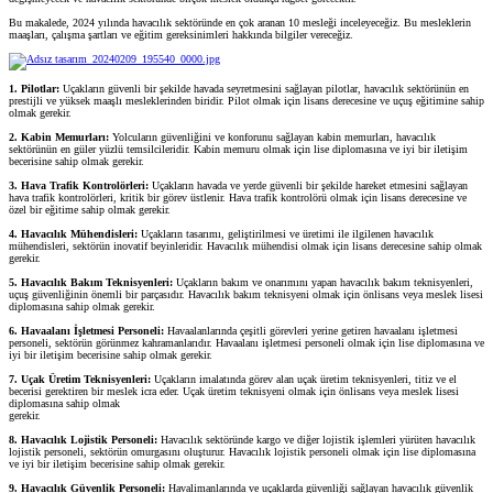
Bu makalede, 2024 yılında havacılık sektöründe en çok aranan 10 mesleği inceleyeceğiz. Bu mesleklerin
maaşları, çalışma şartları ve eğitim gereksinimleri hakkında bilgiler vereceğiz.
1. Pilotlar:
Uçakların güvenli bir şekilde havada seyretmesini sağlayan pilotlar, havacılık sektörünün en
prestijli ve yüksek maaşlı mesleklerinden biridir. Pilot olmak için lisans derecesine ve uçuş eğitimine sahip
olmak gerekir.
2. Kabin Memurları:
Yolcuların güvenliğini ve konforunu sağlayan kabin memurları, havacılık
sektörünün en güler yüzlü temsilcileridir. Kabin memuru olmak için lise diplomasına ve iyi bir iletişim
becerisine sahip olmak gerekir.
3. Hava Trafik Kontrolörleri:
Uçakların havada ve yerde güvenli bir şekilde hareket etmesini sağlayan
hava trafik kontrolörleri, kritik bir görev üstlenir. Hava trafik kontrolörü olmak için lisans derecesine ve
özel bir eğitime sahip olmak gerekir.
4. Havacılık Mühendisleri:
Uçakların tasarımı, geliştirilmesi ve üretimi ile ilgilenen havacılık
mühendisleri, sektörün inovatif beyinleridir. Havacılık mühendisi olmak için lisans derecesine sahip olmak
gerekir.
5. Havacılık Bakım Teknisyenleri:
Uçakların bakım ve onarımını yapan havacılık bakım teknisyenleri,
uçuş güvenliğinin önemli bir parçasıdır. Havacılık bakım teknisyeni olmak için önlisans veya meslek lisesi
diplomasına sahip olmak gerekir.
6. Havaalanı İşletmesi Personeli:
Havaalanlarında çeşitli görevleri yerine getiren havaalanı işletmesi
personeli, sektörün görünmez kahramanlarıdır. Havaalanı işletmesi personeli olmak için lise diplomasına ve
iyi bir iletişim becerisine sahip olmak gerekir.
7. Uçak Üretim Teknisyenleri:
Uçakların imalatında görev alan uçak üretim teknisyenleri, titiz ve el
becerisi gerektiren bir meslek icra eder. Uçak üretim teknisyeni olmak için önlisans veya meslek lisesi
diplomasına sahip olmak
gerekir.
8. Havacılık Lojistik Personeli:
Havacılık sektöründe kargo ve diğer lojistik işlemleri yürüten havacılık
lojistik personeli, sektörün omurgasını oluşturur. Havacılık lojistik personeli olmak için lise diplomasına
ve iyi bir iletişim becerisine sahip olmak gerekir.
9. Havacılık Güvenlik Personeli:
Havalimanlarında ve uçaklarda güvenliği sağlayan havacılık güvenlik