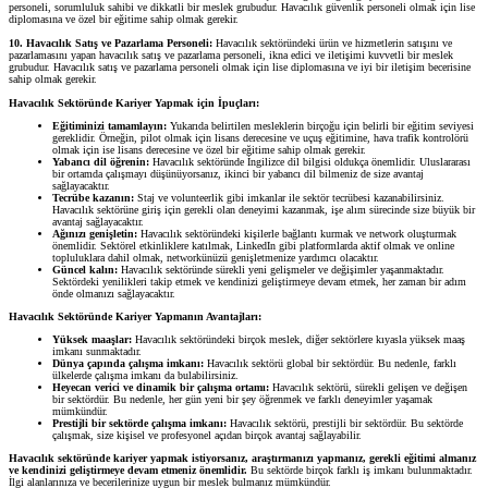
personeli, sorumluluk sahibi ve dikkatli bir meslek grubudur. Havacılık güvenlik personeli olmak için lise
diplomasına ve özel bir eğitime sahip olmak gerekir.
10. Havacılık Satış ve Pazarlama Personeli:
Havacılık sektöründeki ürün ve hizmetlerin satışını ve
pazarlamasını yapan havacılık satış ve pazarlama personeli, ikna edici ve iletişimi kuvvetli bir meslek
grubudur. Havacılık satış ve pazarlama personeli olmak için lise diplomasına ve iyi bir iletişim becerisine
sahip olmak gerekir.
Havacılık Sektöründe Kariyer Yapmak için İpuçları:
Eğitiminizi tamamlayın:
Yukarıda belirtilen mesleklerin birçoğu için belirli bir eğitim seviyesi
gereklidir. Örneğin, pilot olmak için lisans derecesine ve uçuş eğitimine, hava trafik kontrolörü
olmak için ise lisans derecesine ve özel bir eğitime sahip olmak gerekir.
Yabancı dil öğrenin:
Havacılık sektöründe İngilizce dil bilgisi oldukça önemlidir. Uluslararası
bir ortamda çalışmayı düşünüyorsanız, ikinci bir yabancı dil bilmeniz de size avantaj
sağlayacaktır.
Tecrübe kazanın:
Staj ve volunteerlik gibi imkanlar ile sektör tecrübesi kazanabilirsiniz.
Havacılık sektörüne giriş için gerekli olan deneyimi kazanmak, işe alım sürecinde size büyük bir
avantaj sağlayacaktır.
Ağınızı genişletin:
Havacılık sektöründeki kişilerle bağlantı kurmak ve network oluşturmak
önemlidir. Sektörel etkinliklere katılmak, LinkedIn gibi platformlarda aktif olmak ve online
topluluklara dahil olmak, networkünüzü genişletmenize yardımcı olacaktır.
Güncel kalın:
Havacılık sektöründe sürekli yeni gelişmeler ve değişimler yaşanmaktadır.
Sektördeki yenilikleri takip etmek ve kendinizi geliştirmeye devam etmek, her zaman bir adım
önde olmanızı sağlayacaktır.
Havacılık Sektöründe Kariyer Yapmanın Avantajları:
Yüksek maaşlar:
Havacılık sektöründeki birçok meslek, diğer sektörlere kıyasla yüksek maaş
imkanı sunmaktadır.
Dünya çapında çalışma imkanı:
Havacılık sektörü global bir sektördür. Bu nedenle, farklı
ülkelerde çalışma imkanı da bulabilirsiniz.
Heyecan verici ve dinamik bir çalışma ortamı:
Havacılık sektörü, sürekli gelişen ve değişen
bir sektördür. Bu nedenle, her gün yeni bir şey öğrenmek ve farklı deneyimler yaşamak
mümkündür.
Prestijli bir sektörde çalışma imkanı:
Havacılık sektörü, prestijli bir sektördür. Bu sektörde
çalışmak, size kişisel ve profesyonel açıdan birçok avantaj sağlayabilir.
Havacılık sektöründe kariyer yapmak istiyorsanız, araştırmanızı yapmanız, gerekli eğitimi almanız
ve kendinizi geliştirmeye devam etmeniz önemlidir.
Bu sektörde birçok farklı iş imkanı bulunmaktadır.
İlgi alanlarınıza ve becerilerinize uygun bir meslek bulmanız mümkündür.