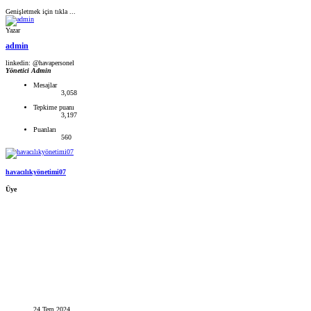
Genişletmek için tıkla ...
Yazar
admin
linkedin: @havapersonel
Yönetici
Admin
Mesajlar
3,058
Tepkime puanı
3,197
Puanları
560
havacılıkyönetimi07
Üye
24 Tem 2024