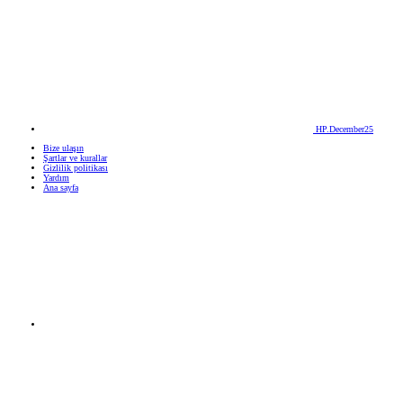
HP.December25
Bize ulaşın
Şartlar ve kurallar
Gizlilik politikası
Yardım
Ana sayfa